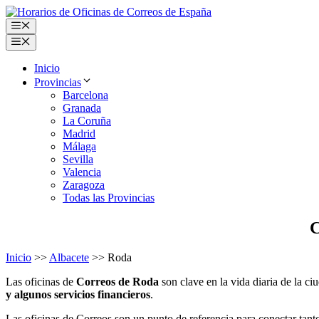
Saltar
al
Menú
contenido
Menú
Inicio
Provincias
Barcelona
Granada
La Coruña
Madrid
Málaga
Sevilla
Valencia
Zaragoza
Todas las Provincias
C
Inicio
>>
Albacete
>> Roda
Las oficinas de
Correos de Roda
son clave en la vida diaria de la 
y algunos servicios financieros
.
Las oficinas de Correos son un punto de referencia para conectar tan