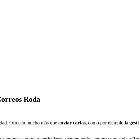
orreos Roda
ciudad. Ofrecen mucho más que
enviar cartas
, como por ejemplo la
gest
to a empresas como a particulares, manteniendo siempre conectada a Rod