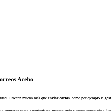
orreos Acebo
 ciudad. Ofrecen mucho más que
enviar cartas
, como por ejemplo la
ges
to a empresas como a particulares, manteniendo siempre conectada a Ace