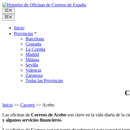
Saltar
al
Menú
contenido
Menú
Inicio
Provincias
Barcelona
Granada
La Coruña
Madrid
Málaga
Sevilla
Valencia
Zaragoza
Todas las Provincias
C
Inicio
>>
Caceres
>> Acebo
Las oficinas de
Correos de Acebo
son clave en la vida diaria de la
y algunos servicios financieros
.
Las oficinas de Correos son un punto de referencia para conectar tan