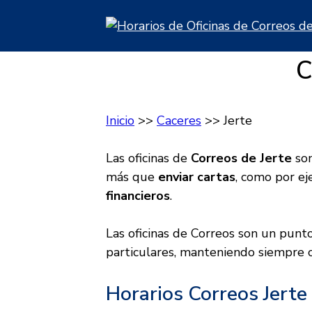
Saltar
al
contenido
C
Inicio
>>
Caceres
>> Jerte
Las oficinas de
Correos de Jerte
son
más que
enviar cartas
, como por e
financieros
.
Las oficinas de Correos son un punt
particulares, manteniendo siempre c
Horarios Correos Jerte